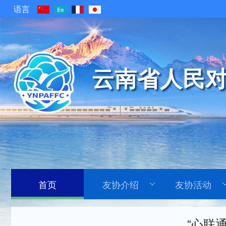
语言
云南省人民对
首页
友协介绍
友协活动
“心联