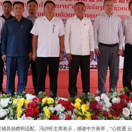
辅具捐赠和适配。冯沙旺主席表示，感谢中方善举，“心联通 