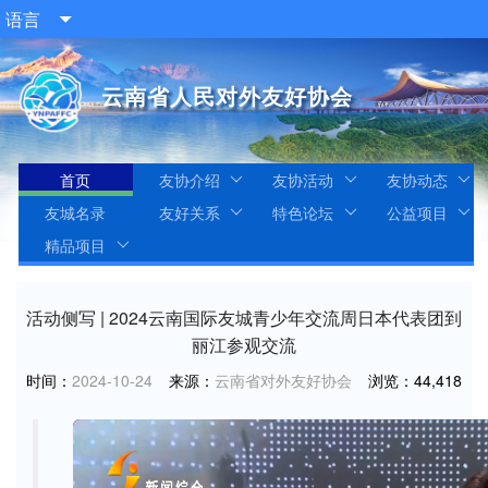
语言

云南省人民对外友好协会
首页
友协介绍
友协活动
友协动态
友城名录
友好关系
特色论坛
公益项目
精品项目
活动侧写 | 2024云南国际友城青少年交流周日本代表团到
丽江参观交流
时间：
2024-10-24
来源：
云南省对外友好协会
浏览：
44,418