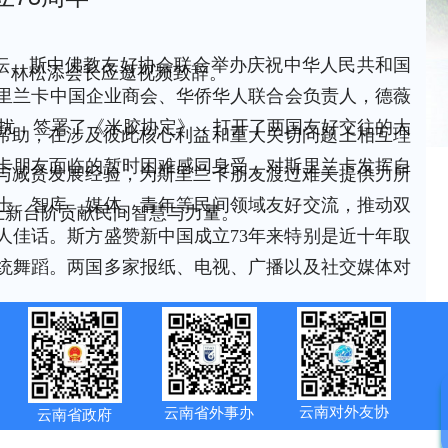
论坛、斯中佛教友好协会联合举办庆祝中华人民共和国
。林松添会长应邀视频致辞。
斯里兰卡中国企业商会、华侨华人联合会负责人，德薇
干扰，签署了《米胶协定》，打开了两国友好交往的大
帮助，在涉及彼此核心利益和重大关切问题上相互理
卡朋友面临的暂时困难感同身受，对斯里兰卡发挥自
与减贫发展经验，为斯里兰卡朋友渡过难关提供力所
士、智库、媒体、青年等民间领域友好交流，推动双
上新台阶贡献民间智慧与力量。
人佳话。斯方盛赞新中国成立73年来特别是近十年取
统舞蹈。两国多家报纸、电视、广播以及社交媒体对
云南对外友协
云南省外事办
云南省政府