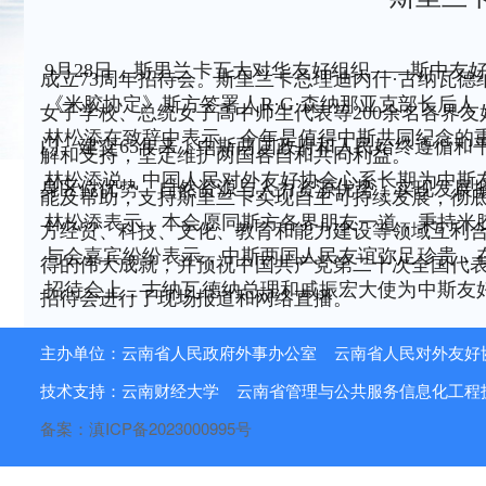
9月28日，斯里兰卡五大对华友好组织——斯中
成立73周年招待会。斯里兰卡总理迪内什·古纳瓦
《米胶协定》斯方签署人R·G·森纳那亚克部长后
女子学校、总统女子高中师生代表等200余名各界
林松添在致辞中表示，今年是值得中斯共同纪念的重
门。建交65年来，中斯两国政府和人民始终遵循
解和支持，坚定维护两国各自和共同利益。
林松添说，中国人民对外友好协会心系长期为中斯
身区位优势、自然资源与人力资源优势，实现发展
能及帮助，支持斯里兰卡实现自主可持续发展，彻
林松添表示，本会愿同斯方各界朋友一道，秉持米
方经贸、科技、文化、教育和能力建设等领域互利
与会嘉宾纷纷表示，中斯两国人民友谊弥足珍贵，
得的伟大成就，并预祝中国共产党第二十次全国代
招待会上，古纳瓦德纳总理和戚振宏大使为中斯友
招待会进行了现场报道和网络直播。
主办单位：云南省人民政府外事办公室 云南省人民对外友好
技术支持：云南财经大学 云南省管理与公共服务信息化工程
备案：滇ICP备2023000995号